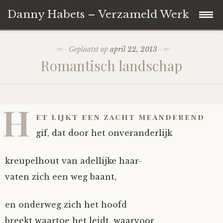
Danny Habets – Verzameld Werk
Naar
Over de dichter
Geplaatst op
april 22, 2013
de
Romantisch landschap
inhoud
springen
H
et lijkt een zacht meanderend
gif, dat door het onveranderlijk
kreupelhout van adellijke haar-
vaten zich een weg baant,
en onderweg zich het hoofd
breekt waartoe het leidt, waarvoor